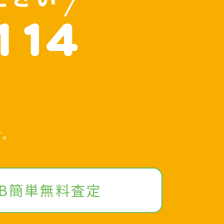
、
す。
EB簡単無料査定