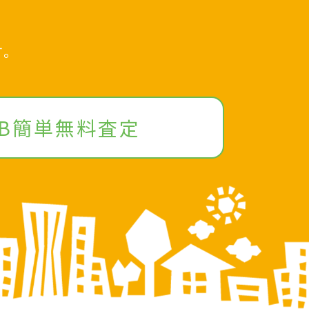
、
す。
EB簡単無料査定